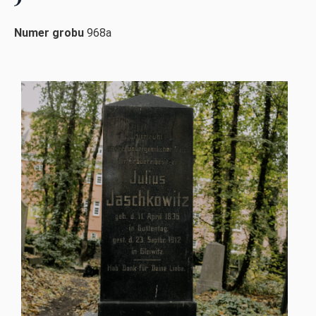
Numer grobu
968a