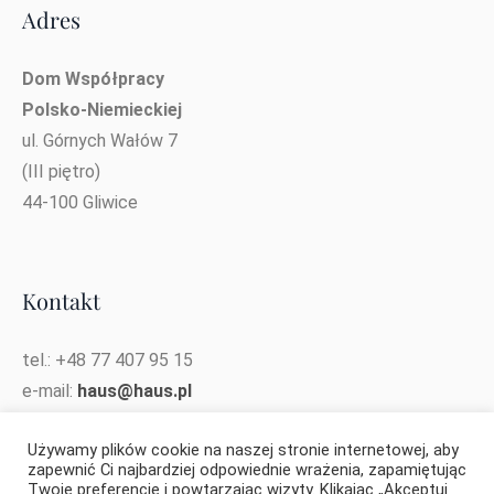
Adres
Dom Współpracy
Polsko-Niemieckiej
ul. Górnych Wałów 7
(III piętro)
44-100 Gliwice
Kontakt
tel.: +48 77 407 95 15
e-mail:
haus@haus.pl
e-mail koordynatorki projektu:
Używamy plików cookie na naszej stronie internetowej, aby
katarzyna.opielka@haus.pl
zapewnić Ci najbardziej odpowiednie wrażenia, zapamiętując
Twoje preferencje i powtarzając wizyty. Klikając „Akceptuj