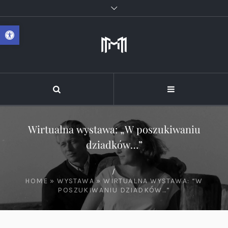
Otwórz pasek narzędzi
Wirtualna wystawa: „W poszukiwaniu
dziadków…”
/
HOME
»
WYSTAWA
»
WIRTUALNA WYSTAWA: “W
POSZUKIWANIU DZIADKÓW…”