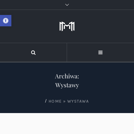
Otwórz pasek narzędzi
Archiwa:
Wystawy
/
HOME
»
WYSTAWA