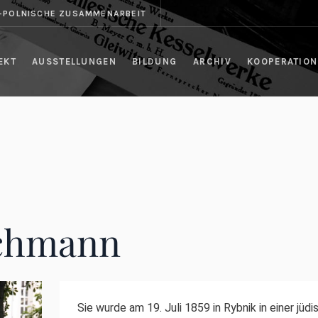
H-POLNISCHE ZUSAMMENARBEIT
EKT
AUSSTELLUNGEN
BILDUNG
ARCHIV
KOOPERATION
chmann
Sie wurde am 19. Juli 1859 in Rybnik in einer jüd