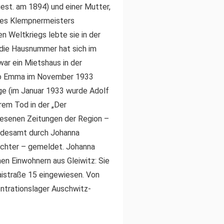
est. am 1894) und einer Mutter,
 des Klempnermeisters
 Weltkriegs lebte sie in der
 die Hausnummer hat sich im
war ein Mietshaus in der
 wo Emma im November 1933
age (im Januar 1933 wurde Adolf
rem Tod in der „Der
lesenen Zeitungen der Region –
ndesamt durch Johanna
chter – gemeldet. Johanna
hen Einwohnern aus Gleiwitz: Sie
aistraße 15 eingewiesen. Von
entrationslager Auschwitz-