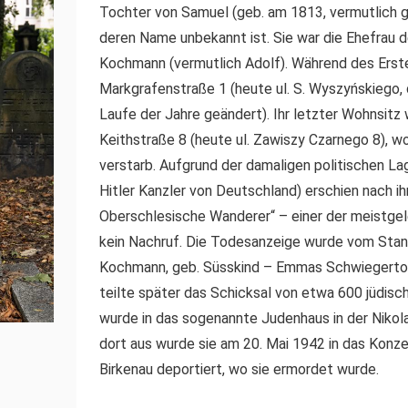
Tochter von Samuel (geb. am 1813, vermutlich g
deren Name unbekannt ist. Sie war die Ehefrau
Kochmann (vermutlich Adolf). Während des Ersten
Markgrafenstraße 1 (heute ul. S. Wyszyńskiego,
Laufe der Jahre geändert). Ihr letzter Wohnsitz 
Keithstraße 8 (heute ul. Zawiszy Czarnego 8),
verstarb. Aufgrund der damaligen politischen L
Hitler Kanzler von Deutschland) erschien nach ih
Oberschlesische Wanderer“ – einer der meistge
kein Nachruf. Die Todesanzeige wurde vom Sta
Kochmann, geb. Süsskind – Emmas Schwiegerto
teilte später das Schicksal von etwa 600 jüdisc
wurde in das sogenannte Judenhaus in der Nikol
dort aus wurde sie am 20. Mai 1942 in das Konz
Birkenau deportiert, wo sie ermordet wurde.