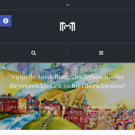
Werkzeugleiste öffnen
Virtuelle Ausstellung: „Jesderkusch, oder
die verzwickte Geschichte Oberschlesiens“
/
HOME
»
AUSSTELLUNG
»
VIRTUELLE AUSSTELLUNG:
“JESDERKUSCH, ODER DIE VERZWICKTE
GESCHICHTE OBERSCHLESIENS”