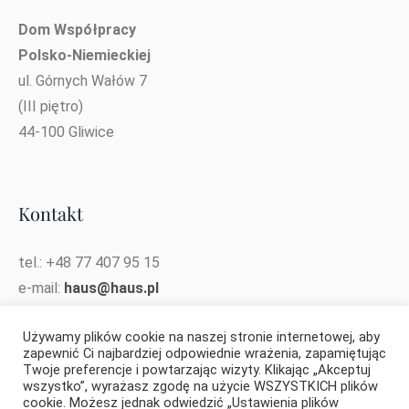
Dom Współpracy
Polsko-Niemieckiej
ul. Górnych Wałów 7
(III piętro)
44-100 Gliwice
Kontakt
tel.: +48 77 407 95 15
e-mail:
haus@haus.pl
e-mail koordynatorki projektu:
Używamy plików cookie na naszej stronie internetowej, aby
katarzyna.opielka@haus.pl
zapewnić Ci najbardziej odpowiednie wrażenia, zapamiętując
Twoje preferencje i powtarzając wizyty. Klikając „Akceptuj
wszystko”, wyrażasz zgodę na użycie WSZYSTKICH plików
cookie. Możesz jednak odwiedzić „Ustawienia plików