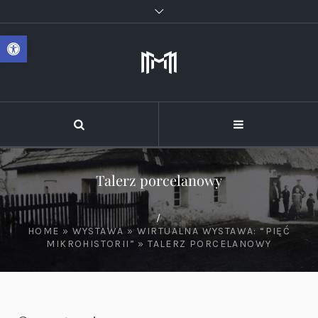
Otwórz pasek narzędzi
Talerz porcelanowy
/
HOME
»
WYSTAWA
»
WIRTUALNA WYSTAWA: “PIĘĆ
MIKROHISTORII”
»
TALERZ PORCELANOWY