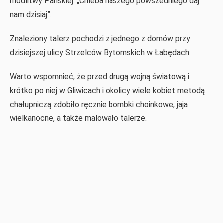
modlitwy Pańskiej: „Chleba naszego powszedniego daj
nam dzisiaj”.
Znaleziony talerz pochodzi z jednego z domów przy
dzisiejszej ulicy Strzelców Bytomskich w Łabędach.
Warto wspomnieć, że przed drugą wojną światową i
krótko po niej w Gliwicach i okolicy wiele kobiet metodą
chałupniczą zdobiło ręcznie bombki choinkowe, jaja
wielkanocne, a także malowało talerze.